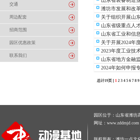
山东省装备制造业
交通
潍坊市发展和改革
关于组织开展山东
周边配套
山东省级重点人
招商范围
山东省工业和信息
关于开展2024
园区优惠政策
2023年度工业
联系我们
山东省地方金融
2024年如何申
总计19页 [
1
2
3
4
5
6
7
8
9
园区位于：山东省潍坊高新区
网址：www.zddmjd.c
版权所有：潍坊一点文