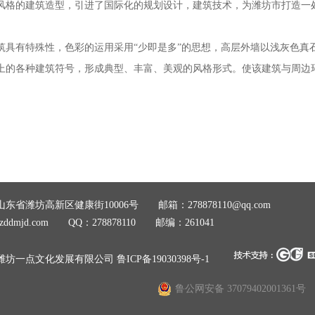
风格的建筑造型，引进了国际化的规划设计，建筑技术，为潍坊市打造一
。
有特殊性，色彩的运用采用“少即是多”的思想，高层外墙以浅灰色真
上的各种建筑符号，形成典型、丰富、美观的风格形式。使该建筑与周边
东省潍坊高新区健康街10006号 邮箱：278878110@qq.com
zddmjd.com QQ：278878110 邮编：261041
潍坊一点文化发展有限公司
鲁ICP备19030398号-1
鲁公网安备 37079402001361号